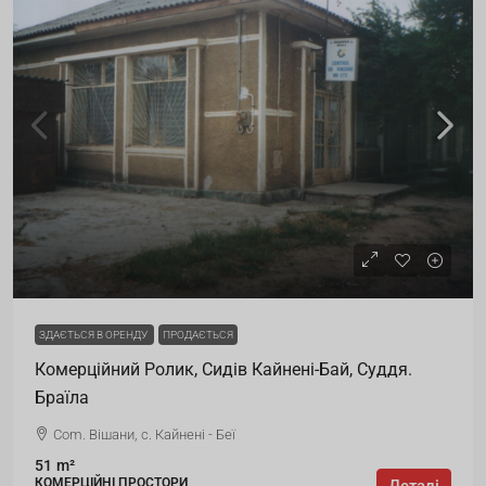
ЗДАЄТЬСЯ В ОРЕНДУ
ПРОДАЄТЬСЯ
Комерційний Ролик, Сидів Кайнені-Бай, Суддя.
Браїла
Com. Вішани, с. Кайнені - Беї
51
m²
КОМЕРЦІЙНІ ПРОСТОРИ