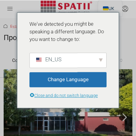
UK
We've detected you might be
Будинок
Продається
speaking a different language. Do
Продається
you want to change to:
17 Властивості
EN_US
Сортувати за:
Замовлення за замовчуванням
РЕКОМЕНДОВАНО
ПРОДАЄТЬСЯ
Change Language
Close and do not switch language