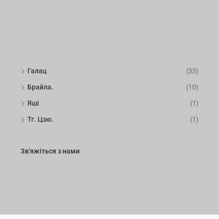
Галац
(33)
Брайла.
(10)
Яші
(1)
Тг. Цзю.
(1)
Зв'яжіться з нами