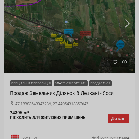
СПЕЦІАЛЬНА ПРОПОЗИЦІЯ
ЗДАЄТЬСЯ В ОРЕНДУ
ПРОДАЄТЬСЯ
Продаж Земельних Ділянок В Лецкані - Ясси
47.18883643947286, 27.44054318857647
24396
m²
ПІДХОДИТЬ ДЛЯ ЖИТЛОВИХ ПРИМІЩЕНЬ
Деталі
4 роки тому назад
SPATII.RO