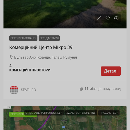
РЕКОМЕНДОВАНО
ПРОДАЄТЬСЯ
Комерційний Центр Мікро 39
Бульвар Анрі Коанде, Галац, Румунія
4
КОМЕРЦІЙНІ ПРОСТОРИ
Деталі
11 місяців тому назад
SPATII.RO
СПЕЦІАЛЬНА ПРОПОЗИЦІЯ
ЗДАЄТЬСЯ В ОРЕНДУ
ПРОДАЄТЬСЯ
РЕКОМЕНДОВАНО