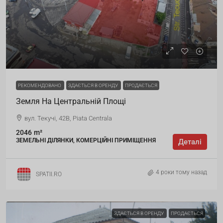
РЕКОМЕНДОВАНО
ЗДАЄТЬСЯ В ОРЕНДУ
ПРОДАЄТЬСЯ
Земля На Центральній Площі
вул. Текучі, 42B, Piata Centrala
2046
m²
ЗЕМЕЛЬНІ ДІЛЯНКИ, КОМЕРЦІЙНІ ПРИМІЩЕННЯ
Деталі
4 роки тому назад
SPATII.RO
ЗДАЄТЬСЯ В ОРЕНДУ
ПРОДАЄТЬСЯ