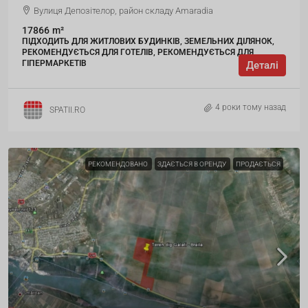
Вулиця Депозітелор, район складу Amaradia
17866
m²
ПІДХОДИТЬ ДЛЯ ЖИТЛОВИХ БУДИНКІВ, ЗЕМЕЛЬНИХ ДІЛЯНОК,
РЕКОМЕНДУЄТЬСЯ ДЛЯ ГОТЕЛІВ, РЕКОМЕНДУЄТЬСЯ ДЛЯ
ГІПЕРМАРКЕТІВ
Деталі
4 роки тому назад
SPATII.RO
РЕКОМЕНДОВАНО
ЗДАЄТЬСЯ В ОРЕНДУ
ПРОДАЄТЬСЯ