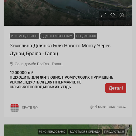
РЕКОМЕНДОВАНО
ЗДАЄТЬСЯ В ОРЕНДУ
ПРОДАЄТЬСЯ
Земельна Ділянка Біля Нового Мосту Через
Дунай, Брэіла - Галац
Зона дамби Браїла - Галац
1200000
m²
ПІДХОДИТЬ ДЛЯ ЖИТЛОВИХ, ПРОМИСЛОВИХ ПРИМІЩЕНЬ,
РЕКОМЕНДУЄТЬСЯ ДЛЯ ГІПЕРМАРКЕТІВ,
СІЛЬСЬКОГОСПОДАРСЬКИХ УГІДЬ
Деталі
4 роки тому назад
SPATII.RO
РЕКОМЕНДОВАНО
ЗДАЄТЬСЯ В ОРЕНДУ
ПРОДАЄТЬСЯ