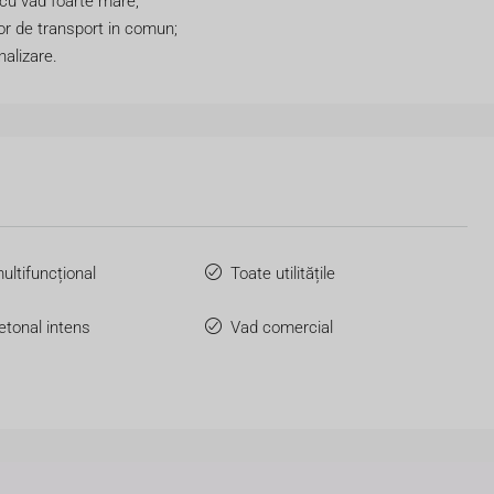
, cu vad foarte mare;
lor de transport in comun;
nalizare.
ultifuncțional
Toate utilitățile
ietonal intens
Vad comercial