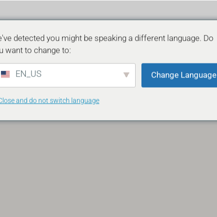
ÎNCHIRIERI
VÂNZĂRI
CONTA
've detected you might be speaking a different language. Do
u want to change to:
EN_US
Change Language
Close and do not switch language