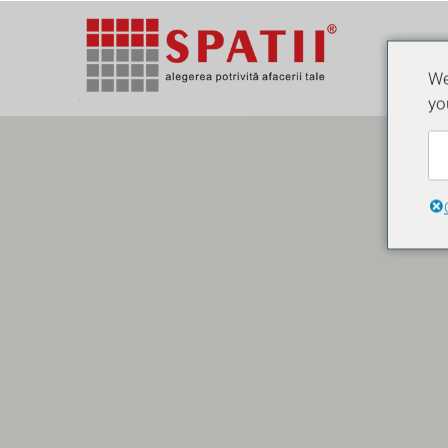
We
yo