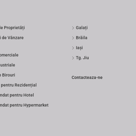
de Proprietăți
Galați
i de Vânzare
Brăila
Iași
Comerciale
Tg. Jiu
ustriale
e Birouri
Contacteaza-ne
 pentru Rezidențial
dat pentru Hotel
dat pentru Hypermarket