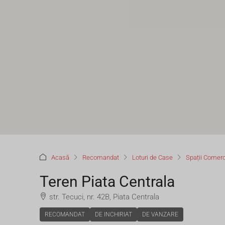
Acasă
Recomandat
Loturi de Case
Spații Comerc
Teren Piata Centrala
str. Tecuci, nr. 42B, Piata Centrala
RECOMANDAT
DE INCHIRIAT
DE VANZARE