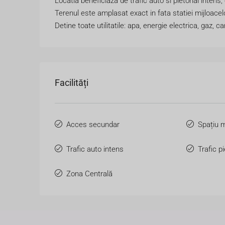
Locatia beneficiaza de trafic auto si pietonal intens
Terenul este amplasat exact in fata statiei mijloace
Detine toate utilitatile: apa, energie electrica, gaz, ca
Facilități
Acces secundar
Spațiu m
Trafic auto intens
Trafic p
Zona Centrală