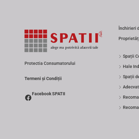
Închirieri 
Proprietăț
Spații 
Protectia Consumatorului
Hale Ind
Spații d
Termeni și Condiții
Adecvat
Facebook SPATII
Recoman
Recoman