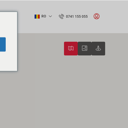
CT
RO
0741 155 055