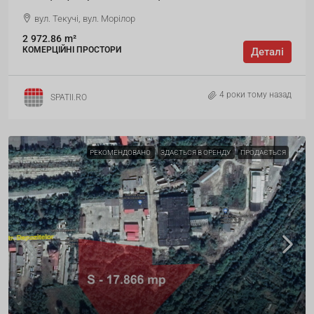
вул. Текучі, вул. Морілор
2
972.86
m²
КОМЕРЦІЙНІ ПРОСТОРИ
Деталі
4 роки тому назад
SPATII.RO
РЕКОМЕНДОВАНО
ЗДАЄТЬСЯ В ОРЕНДУ
ПРОДАЄТЬСЯ