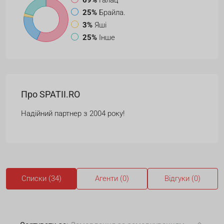
69%
Галац
25%
Брайла.
3%
Яші
25%
Інше
Про SPATII.RO
Надійний партнер з 2004 року!
Списки (34)
Агенти (0)
Відгуки (0)