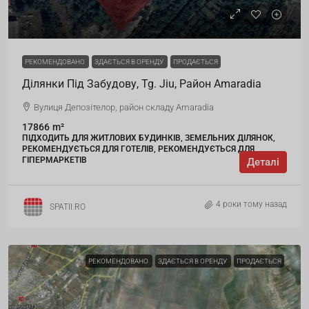
РЕКОМЕНДОВАНО
ЗДАЄТЬСЯ В ОРЕНДУ
ПРОДАЄТЬСЯ
Ділянки Під Забудову, Tg. Jiu, Район Amaradia
Вулиця Депозітелор, район складу Amaradia
17866
m²
ПІДХОДИТЬ ДЛЯ ЖИТЛОВИХ БУДИНКІВ, ЗЕМЕЛЬНИХ ДІЛЯНОК,
РЕКОМЕНДУЄТЬСЯ ДЛЯ ГОТЕЛІВ, РЕКОМЕНДУЄТЬСЯ ДЛЯ
ГІПЕРМАРКЕТІВ
Деталі
4 роки тому назад
SPATII.RO
РЕКОМЕНДОВАНО
ЗДАЄТЬСЯ В ОРЕНДУ
ПРОДАЄТЬСЯ