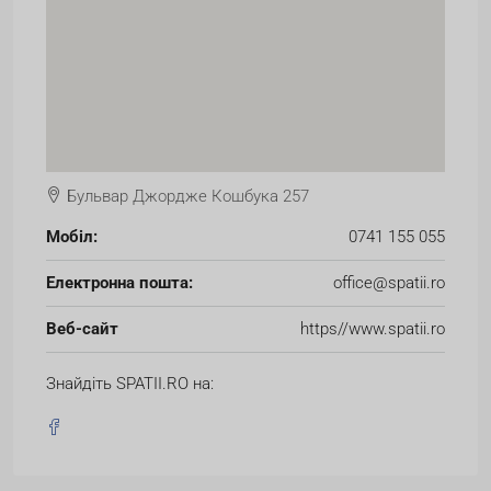
Бульвар Джордже Кошбука 257
Мобіл:
0741 155 055
Електронна пошта:
office@spatii.ro
Веб-сайт
https//www.spatii.ro
Знайдіть SPATII.RO на: