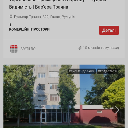
Видимість | Бар'єра Траяна
Бульвар Траяна, 322, Галац, Румунія
1
КОМЕРЦІЙНІ ПРОСТОРИ
Деталі
10 місяців тому назад
SPATII.RO
РЕКОМЕНДОВАНО
ПРОДАЄТЬСЯ