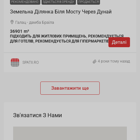
РЕКОМЕНДОВАНО
ЗДАЄТЬСЯ В ОРЕНДУ
ПРОДАЄТЬСЯ
Земельна Ділянка Біля Мосту Через Дунай
Галац - дамба Браїла
36901
m²
ПІДХОДИТЬ ДЛЯ ЖИТЛОВИХ ПРИМІЩЕНЬ, РЕКОМЕНДУЄТЬСЯ
ДЛЯ ГОТЕЛІВ, РЕКОМЕНДУЄТЬСЯ ДЛЯ ГІПЕРМАРКЕТІВ
Деталі
4 роки тому назад
SPATII.RO
Завантажити ще
Зв'язатися З Нами