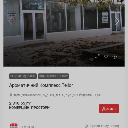
РЕКОМЕНДОВАНО
ЗДАЄТЬСЯ В ОРЕНДУ
Ароматичний Комплекс Teilor
вул. Домнеаске, буд. 69, літ. Е, сусідня будівля - ТДВ
2
310.55
m²
КОМЕРЦІЙНІ ПРОСТОРИ
Деталі
2 роки тому назад
SPATII.RO