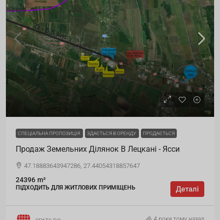
СПЕЦІАЛЬНА ПРОПОЗИЦІЯ
ЗДАЄТЬСЯ В ОРЕНДУ
ПРОДАЄТЬСЯ
Продаж Земельних Ділянок В Лецкані - Ясси
47.18883643947286, 27.44054318857647
24396
m²
ПІДХОДИТЬ ДЛЯ ЖИТЛОВИХ ПРИМІЩЕНЬ
Деталі
4 роки тому назад