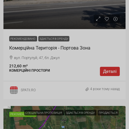
РЕКОМЕНДОВАНО
ЗДАЄТЬСЯ В ОРЕНДУ
Комерційна Територія - Портова Зона
вул. Портулуй, 47, бл. Джул
212,60
m²
КОМЕРЦІЙНІ ПРОСТОРИ
Деталі
4 роки тому назад
SPATII.RO
СПЕЦІАЛЬНА ПРОПОЗИЦІЯ
ЗДАЄТЬСЯ В ОРЕНДУ
ПРОДАЄТЬСЯ
РЕКОМЕНДОВАНО